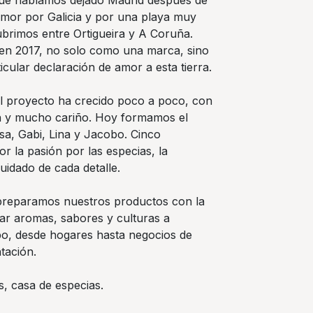
ué habíamos dejado Madrid después de
amor por Galicia y por una playa muy
ubrimos entre Ortigueira y A Coruña.
s en 2017, no solo como una marca, sino
cular declaración de amor a esta tierra.
l proyecto ha crecido poco a poco, con
ón y mucho cariño. Hoy formamos el
sa, Gabi, Lina y Jacobo. Cinco
r la pasión por las especias, la
uidado de cada detalle.
preparamos nuestros productos con la
car aromas, sabores y culturas a
ipo, desde hogares hasta negocios de
ntación.
s, casa de especias.